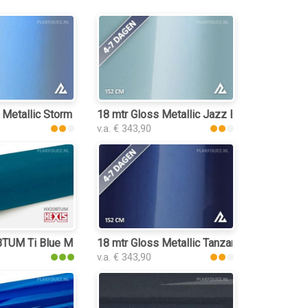
 Metallic Storm Blue 3040 plakfolie
18 mtr Gloss Metallic Jazz Blue 3027 plakf
v.a. € 343,90
UM Ti Blue Matt plakfolie
18 mtr Gloss Metallic Tanzanite Blue 3187 p
v.a. € 343,90