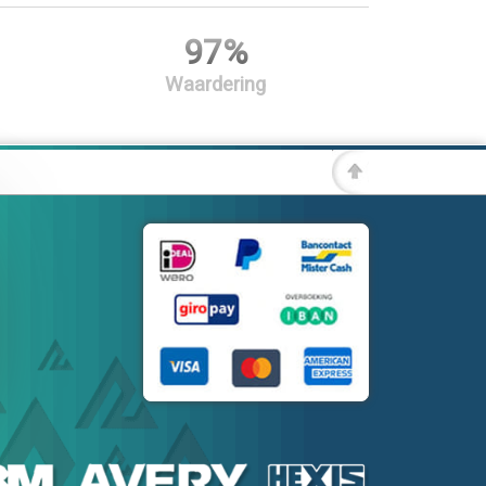
97%
Waardering