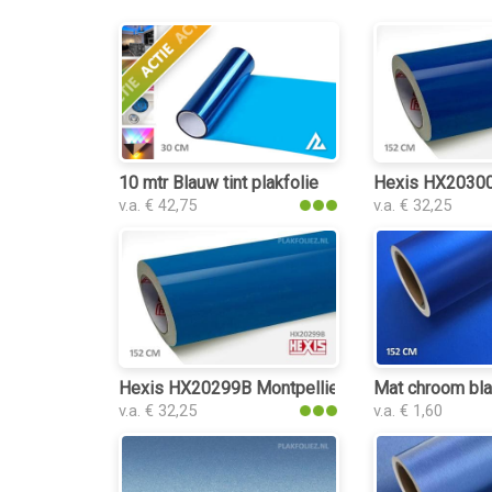
10 mtr Blauw tint plakfolie
Hexis HX20300B
v.a. € 42,75
v.a. € 32,25
Hexis HX20299B Montpellier Blue Gloss plakfol
Mat chroom bla
v.a. € 32,25
v.a. € 1,60