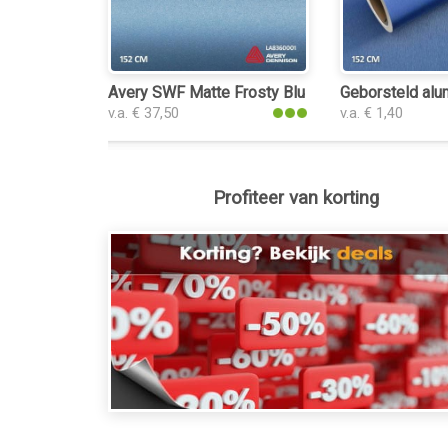
Avery SWF Matte Frosty Blue Metallic plakfolie
Geborsteld alu
v.a. € 37,50
v.a. € 1,40
Profiteer van korting