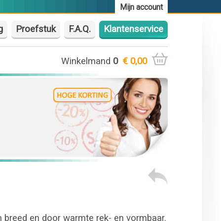
Mijn account
g
Proefstuk
F.A.Q.
Klantenservice
Winkelmand
0
€ 0,00
m breed en door warmte rek- en vormbaar.