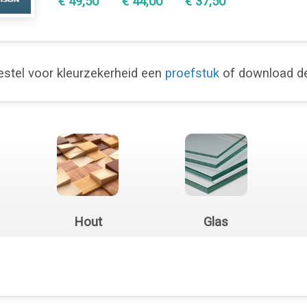
€ 49,50
€ 44,00
€ 37,50
stel voor kleurzekerheid een
proefstuk
of download 
Hout
Glas