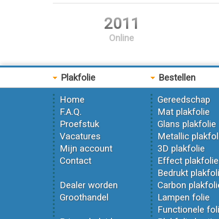
2011
Online
Plakfolie
Bestellen
Home
Gereedschap
F.A.Q.
Mat plakfolie
Proefstuk
Glans plakfolie
Vacatures
Metallic plakfol
Mijn account
3D plakfolie
Contact
Effect plakfolie
Bedrukt plakfol
Dealer worden
Carbon plakfoli
Groothandel
Lampen folie
Functionele fol