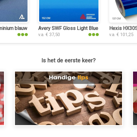
minium blauw plakfolie
Avery SWF Gloss Light Blue plakfolie
Hexis HX30S
v.a. € 37,50
v.a. € 101,25
Is het de eerste keer?