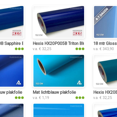
 Sapphire Blue Gloss plakfolie
Hexis HX20P005B Triton Blue Gloss plakfolie
18 mtr Gloss
v.a. € 32,25
v.a. € 343,90
ie
uw plakfolie
Mat lichtblauw plakfolie
Hexis HX20BT
v.a. € 1,19
v.a. € 32,25