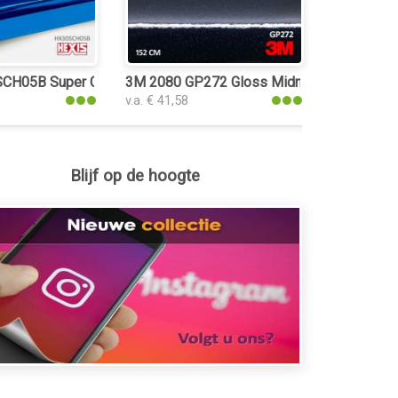
CH05B Super Chrome Blue Gloss plakfolie
3M 2080 GP272 Gloss Midnight Blue plakfo
v.a. € 41,58
Blijf op de hoogte