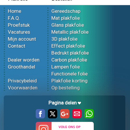
Home
Gereedschap
F.A.Q.
Mat plakfolie
Proefstuk
Glans plakfolie
Vacatures
Metallic plakfolie
Mijn account
3D plakfolie
Contact
Effect plakfolie
Bedrukt plakfolie
Dealer worden
Carbon plakfolie
Groothandel
Lampen folie
Functionele folie
Privacybeleid
Plakfolie korting
Voorwaarden
Op bestelling
Pagina delen