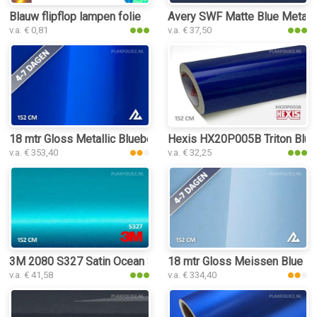
Blauw flipflop lampen folie
Avery SWF Matte Blue Metallic
v.a. € 0,81
v.a. € 37,50
18 mtr Gloss Metallic Blueberry 3067 plakfolie
Hexis HX20P005B Triton Blue 
v.a. € 353,40
v.a. € 32,25
3M 2080 S327 Satin Ocean Shimmer plakfolie
18 mtr Gloss Meissen Blue 32
v.a. € 41,58
v.a. € 334,40