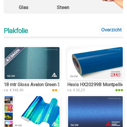
Glas
Steen
Plakfolie
Overzicht
18 mtr Gloss Avalon Green 3194 plakfolie
Hexis HX20299B Montpellier B
v.a. € 343,90
v.a. € 32,25