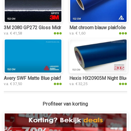
3M 2080 GP272 Gloss Midnight Blue plakfolie
Mat chroom blauw plakfolie
v.a. € 41,58
v.a. € 1,60
Avery SWF Matte Blue plakfolie
Hexis HX20905M Night Blue Me
v.a. € 37,50
v.a. € 32,25
Profiteer van korting