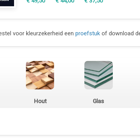
€ 49,50
€ 44,00
€ 37,50
stel voor kleurzekerheid een
proefstuk
of download 
Hout
Glas