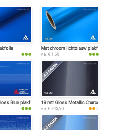
akfolie
akfolie
Mat chroom lichtblauw plakfolie
v.a. € 1,60
oss Blue plakfolie
18 mtr Gloss Metallic Charcoal Grey Blue 31
v.a. € 343,90