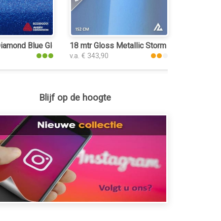
kfolie
amond Blue Gloss plakfolie
18 mtr Gloss Metallic Storm Blue 3040 plak
v.a. € 343,90
Blijf op de hoogte