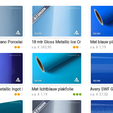
ie
ano Porcelain Blue 3245 plakfolie
18 mtr Gloss Metallic Ice Crystal Blue 3169 pl
Mat blauw pl
v.a. € 343,90
v.a. € 1,19
tallic Ingot Blue 3149 plakfolie
Mat lichtblauw plakfolie
Avery SWF Gl
v.a. € 1,19
v.a. € 37,50