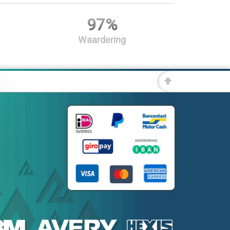
97%
Waardering