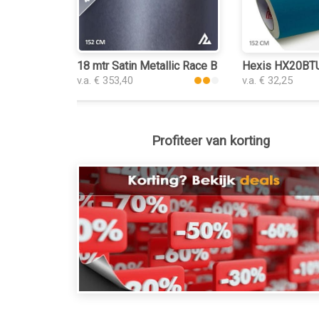
18 mtr Satin Metallic Race Blue 3084 plakfolie
Hexis HX20BTUM
v.a. € 353,40
v.a. € 32,25
Profiteer van korting