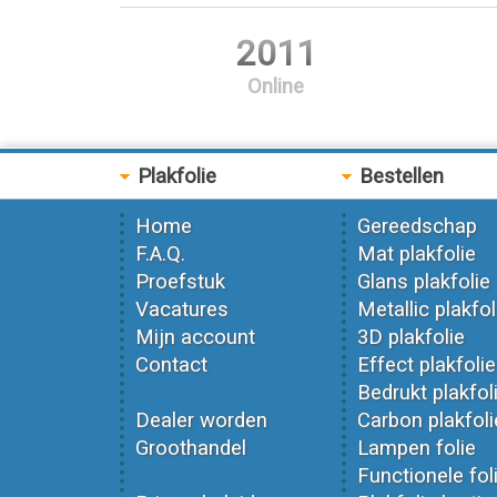
2011
Online
Plakfolie
Bestellen
Home
Gereedschap
F.A.Q.
Mat plakfolie
Proefstuk
Glans plakfolie
Vacatures
Metallic plakfol
Mijn account
3D plakfolie
Contact
Effect plakfolie
Bedrukt plakfol
Dealer worden
Carbon plakfoli
Groothandel
Lampen folie
Functionele fol