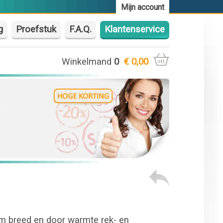
Mijn account
g
Proefstuk
F.A.Q.
Klantenservice
Winkelmand
0
€ 0,00
cm breed en door warmte rek- en