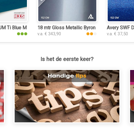
 Ti Blue Matt plakfolie
18 mtr Gloss Metallic Byron Bay Blue 3172 pla
Avery SWF Di
v.a. € 343,90
v.a. € 37,50
Is het de eerste keer?