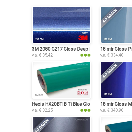
3M 2080 G217 Gloss Deep Blue Metallic plakfol
18 mtr Gloss Pi
v.a. € 35,42
v.a. € 334,40
Hexis HX20BTIB Ti Blue Gloss plakfolie
18 mtr Gloss Me
v.a. € 32,25
v.a. € 343,90