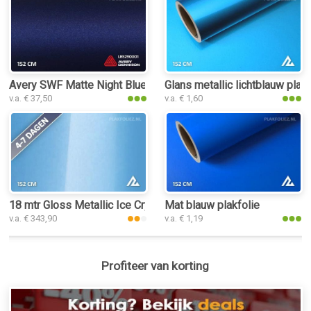
Avery SWF Matte Night Blue Metallic plakfolie
Glans metallic lichtblauw plakf
v.a. € 37,50
v.a. € 1,60
18 mtr Gloss Metallic Ice Crystal Blue 3169 plakfolie
Mat blauw plakfolie
v.a. € 343,90
v.a. € 1,19
Profiteer van korting