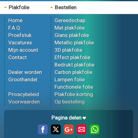
Plakfolie
Bestellen
Home
Gereedschap
F.A.Q.
Mat plakfolie
Proefstuk
Glans plakfolie
Vacatures
Metallic plakfolie
Mijn account
3D plakfolie
Contact
Effect plakfolie
Bedrukt plakfolie
Dealer worden
Carbon plakfolie
Groothandel
Lampen folie
Functionele folie
Privacybeleid
Plakfolie korting
Voorwaarden
Op bestelling
Pagina delen