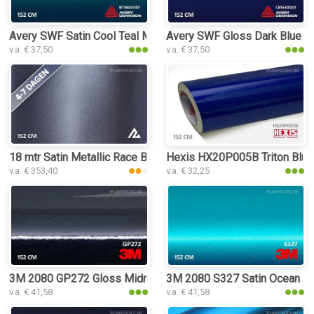
Avery SWF Satin Cool Teal Metallic plakfolie
Avery SWF Gloss Dark Blue pl
v.a. € 37,50
v.a. € 37,50
18 mtr Satin Metallic Race Blue 3084 plakfolie
Hexis HX20P005B Triton Blue 
v.a. € 353,40
v.a. € 32,25
3M 2080 GP272 Gloss Midnight Blue plakfolie
3M 2080 S327 Satin Ocean Sh
v.a. € 41,58
v.a. € 41,58