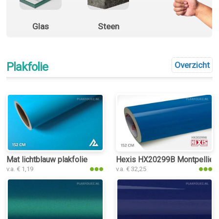
Glas
Steen
Plakfolie
Overzicht
Mat lichtblauw plakfolie
Hexis HX20299B Montpellier B
v.a. € 1,19
v.a. € 32,25