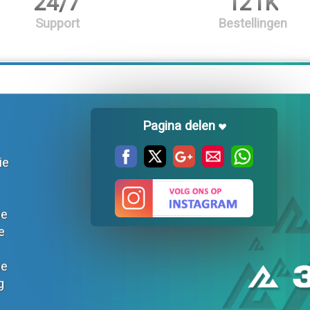
24/7
121K
Support
Bestellingen
Pagina delen
ie
ie
e
ie
g