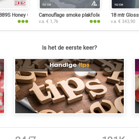
89S Honey Comb Black plakfolie
Camouflage smoke plakfolie
18 mtr Gloss
v.a. € 1,76
v.a. € 343,90
Is het de eerste keer?