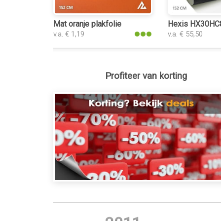
Mat oranje plakfolie
Hexis HX30HC8
v.a. € 1,19
v.a. € 55,50
Profiteer van korting