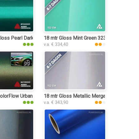
oss Pearl Dark Green plakfolie
18 mtr Gloss Mint Green 3235 plakfolie
v.a. € 334,40
kfolie
lorFlow Urban Jungle Satin plakfolie
18 mtr Gloss Metallic Mergami 3168 plakfol
v.a. € 343,90