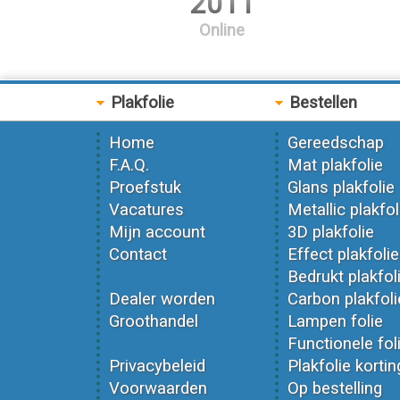
2011
Online
Plakfolie
Bestellen
Home
Gereedschap
F.A.Q.
Mat plakfolie
Proefstuk
Glans plakfolie
Vacatures
Metallic plakfol
Mijn account
3D plakfolie
Contact
Effect plakfolie
Bedrukt plakfol
Dealer worden
Carbon plakfoli
Groothandel
Lampen folie
Functionele fol
Privacybeleid
Plakfolie kortin
Voorwaarden
Op bestelling