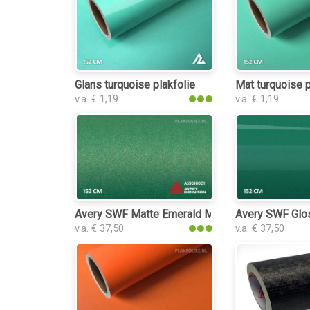
Glans turquoise plakfolie
Mat turquoise p
v.a. € 1,19
v.a. € 1,19
Avery SWF Matte Emerald Metallic plakfolie
Avery SWF Glos
v.a. € 37,50
v.a. € 37,50