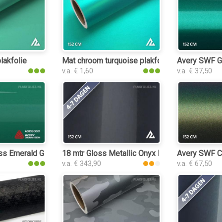
lakfolie
Mat chroom turquoise plakfolie
Avery SWF Gl
v.a. € 1,60
v.a. € 37,50
s Emerald Green plakfolie
18 mtr Gloss Metallic Onyx Dark Grey 3164 pla
Avery SWF Co
v.a. € 343,90
v.a. € 67,50