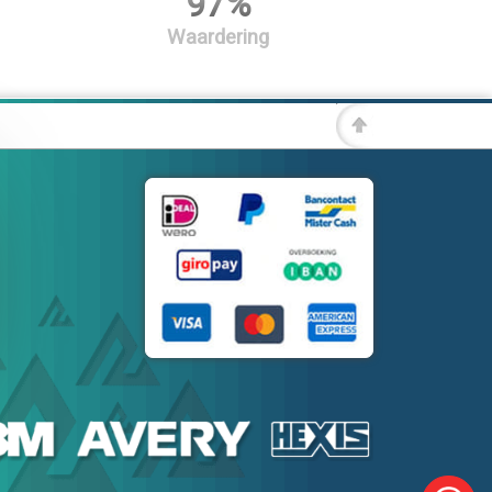
97%
Waardering