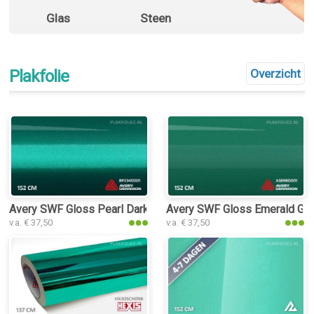
Glas
Steen
Plakfolie
Overzicht
Avery SWF Gloss Pearl Dark Green plakfolie
Avery SWF Gloss Emerald Gree
v.a. € 37,50
v.a. € 37,50