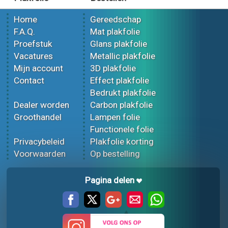
Home
Gereedschap
F.A.Q.
Mat plakfolie
Proefstuk
Glans plakfolie
Vacatures
Metallic plakfolie
Mijn account
3D plakfolie
Contact
Effect plakfolie
Bedrukt plakfolie
Dealer worden
Carbon plakfolie
Groothandel
Lampen folie
Functionele folie
Privacybeleid
Plakfolie korting
Voorwaarden
Op bestelling
Pagina delen