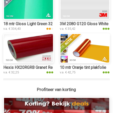
18 mtr Gloss Light Green 3227 plakfolie
3M 2080 G120 Gloss White Al
v.a. € 334,40
v.a. € 35,42
Hexis HX20RGRB Granet Red Gloss plakfolie
10 mtr Oranje tint plakfolie
v.a. € 32,25
v.a. € 42,75
Profiteer van korting