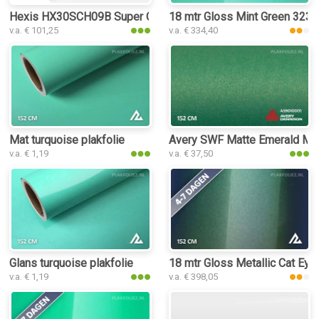
Hexis HX30SCH09B Super Chrome Turquoise Gloss plakfolie
18 mtr Gloss Mint Green 3235 
v.a. € 101,25
v.a. € 334,40
Mat turquoise plakfolie
Avery SWF Matte Emerald Meta
v.a. € 1,19
v.a. € 37,50
Glans turquoise plakfolie
18 mtr Gloss Metallic Cat Eye
v.a. € 1,19
v.a. € 398,05