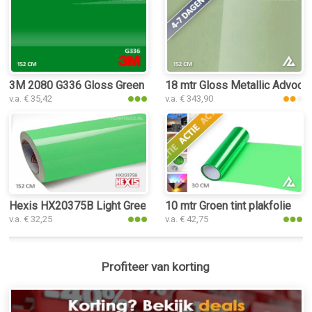
3M 2080 G336 Gloss Green Envy plakfolie
18 mtr Gloss Metallic Advoca
v.a. € 35,42
v.a. € 343,90
Hexis HX20375B Light Green Gloss plakfolie
10 mtr Groen tint plakfolie
v.a. € 32,25
v.a. € 42,75
Profiteer van korting