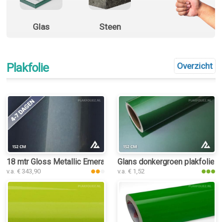
Glas
Steen
Plakfolie
Overzicht
18 mtr Gloss Metallic Emerald Green 3048 plakfolie
Glans donkergroen plakfolie
v.a. € 343,90
v.a. € 1,52