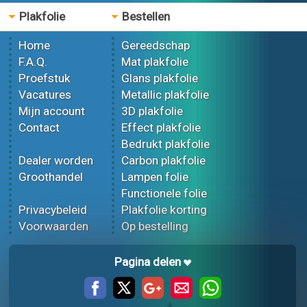
Plakfolie
Bestellen
Home
Gereedschap
F.A.Q.
Mat plakfolie
Proefstuk
Glans plakfolie
Vacatures
Metallic plakfolie
Mijn account
3D plakfolie
Contact
Effect plakfolie
Bedrukt plakfolie
Dealer worden
Carbon plakfolie
Groothandel
Lampen folie
Functionele folie
Privacybeleid
Plakfolie korting
Voorwaarden
Op bestelling
Pagina delen