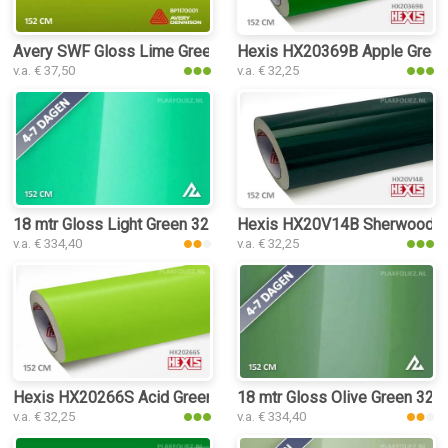
Avery SWF Gloss Lime Green plakfolie
Hexis HX20369B Apple Green 
v.a. € 37,50
v.a. € 32,25
18 mtr Gloss Light Green 3227 plakfolie
Hexis HX20V14B Sherwood Gre
v.a. € 334,40
v.a. € 32,25
Hexis HX20266S Acid Green Satin plakfolie
18 mtr Gloss Olive Green 3217
v.a. € 32,25
v.a. € 334,40