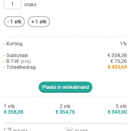
stuks
Korting
1%
Subtotaal
€ 358,38
B.T.W.
€ 75,26
(21%)
Totaalbedrag
€ 433,64
1 stk
2 stk
5 stk
€ 358,38
€ 354,76
€ 343,90