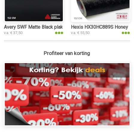
Avery SWF Matte Black plakfolie
Hexis HX30HC889S Honey Com
v.a. € 37,50
v.a. € 55,50
Profiteer van korting