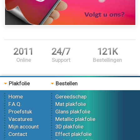
2011
24/7
121K
Online
Support
Bestellingen
Plakfolie
Bestellen
Home
Gereedschap
F.A.Q.
Mat plakfolie
Proefstuk
Glans plakfolie
Vacatures
Metallic plakfolie
Mijn account
3D plakfolie
Contact
Effect plakfolie