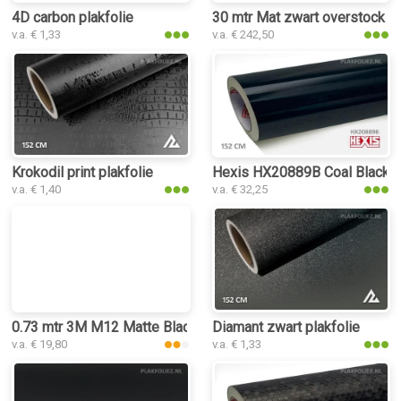
4D carbon plakfolie
30 mtr Mat zwart overstock
v.a. € 1,33
v.a. € 242,50
Krokodil print plakfolie
Hexis HX20889B Coal Black Gl
v.a. € 1,40
v.a. € 32,25
0.73 mtr 3M M12 Matte Black
Diamant zwart plakfolie
v.a. € 19,80
v.a. € 1,33