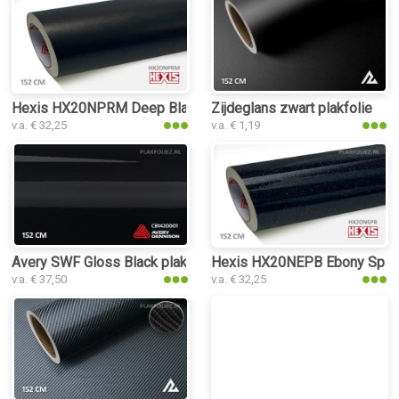
Hexis HX20NPRM Deep Black Matt plakfolie
Zijdeglans zwart plakfolie
v.a. € 32,25
v.a. € 1,19
Avery SWF Gloss Black plakfolie
Hexis HX20NEPB Ebony Sparkl
v.a. € 37,50
v.a. € 32,25