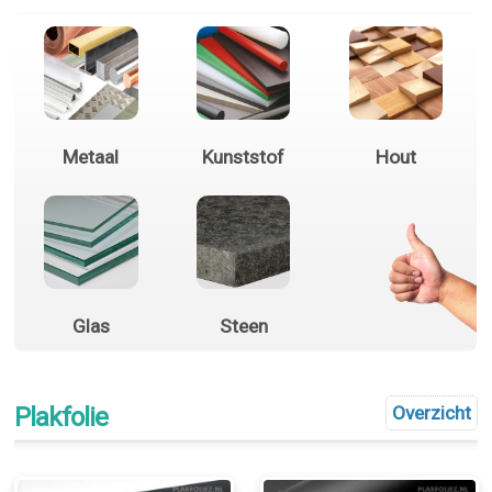
Metaal
Kunststof
Hout
Glas
Steen
Plakfolie
Overzicht