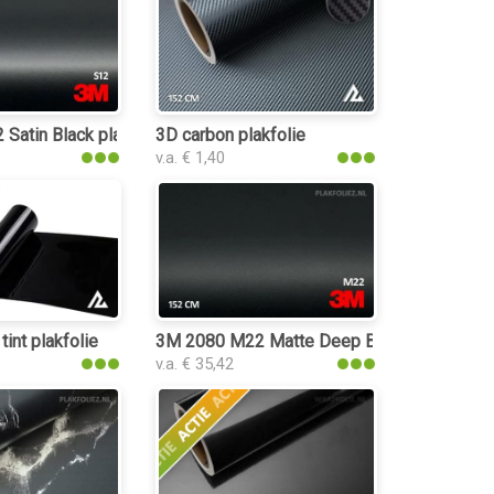
Satin Black plakfolie
3D carbon plakfolie
v.a. € 1,40
tint plakfolie
3M 2080 M22 Matte Deep Black plakfolie
v.a. € 35,42