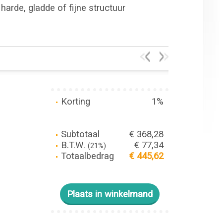
harde, gladde of fijne structuur
Korting
1%
Subtotaal
€ 368,28
B.T.W.
€ 77,34
(21%)
Totaalbedrag
€ 445,62