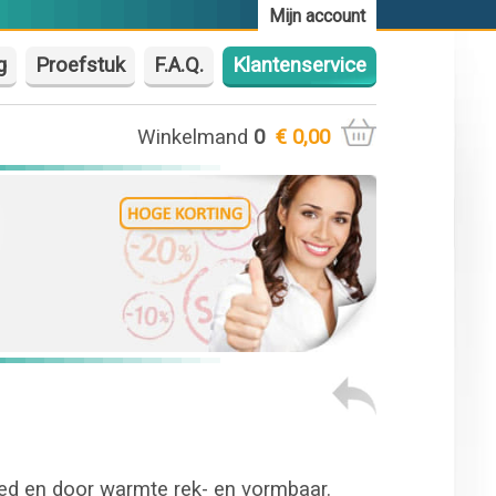
Mijn account
g
Proefstuk
F.A.Q.
Klantenservice
Winkelmand
0
€ 0,00
eed en door warmte rek- en vormbaar.