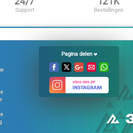
24/7
121K
Support
Bestellingen
Pagina delen
ie
ie
e
ie
g