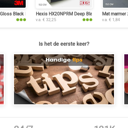
loss Black Metallic plakfolie
Hexis HX20NPRM Deep Black Matt plakfolie
Mat marmer z
v.a. € 32,25
v.a. € 1,84
Is het de eerste keer?