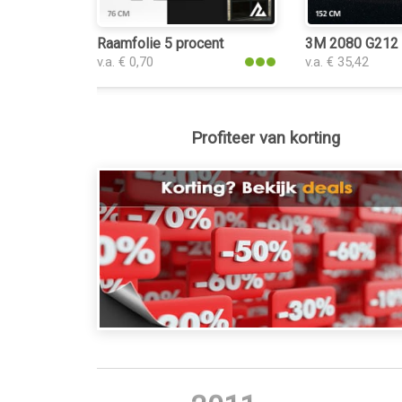
Raamfolie 5 procent
3M 2080 G212 G
v.a. € 0,70
v.a. € 35,42
Profiteer van korting