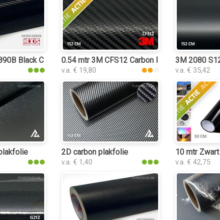
0B Black Carbon Gloss plakfolie
0.54 mtr 3M CFS12 Carbon Fiber Black
3M 2080 S12 
v.a. € 19,80
v.a. € 35,42
lakfolie
2D carbon plakfolie
10 mtr Zwart 
v.a. € 1,40
v.a. € 42,75