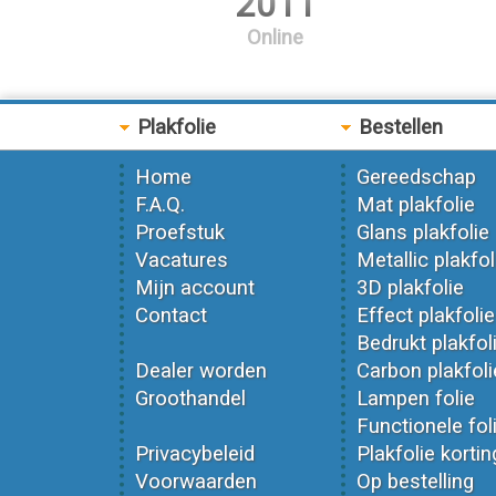
2011
Online
Plakfolie
Bestellen
Home
Gereedschap
F.A.Q.
Mat plakfolie
Proefstuk
Glans plakfolie
Vacatures
Metallic plakfol
Mijn account
3D plakfolie
Contact
Effect plakfolie
Bedrukt plakfol
Dealer worden
Carbon plakfoli
Groothandel
Lampen folie
Functionele fol
Privacybeleid
Plakfolie kortin
Voorwaarden
Op bestelling