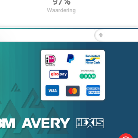
97%
Waardering