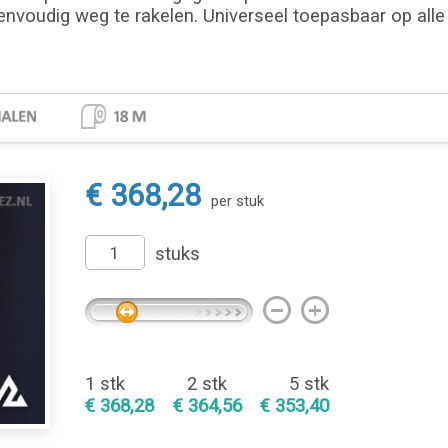
envoudig weg te rakelen. Universeel toepasbaar op alle 
€ 368,28
per stuk
stuks
1 stk
2 stk
5 stk
€ 368,28
€ 364,56
€ 353,40