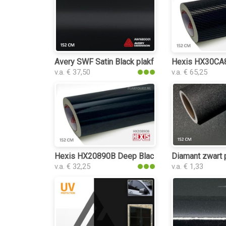
Avery SWF Satin Black plakfolie
Hexis HX30CA89
v.a. € 37,50
v.a. € 65,25
Hexis HX20890B Deep Black Gloss plakfolie
Diamant zwart p
v.a. € 32,25
v.a. € 1,33