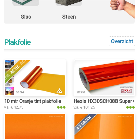
Glas
Steen
Plakfolie
Overzicht
10 mtr Oranje tint plakfolie
Hexis HX30SCH08B Super Chr
v.a. € 42,75
v.a. € 101,25