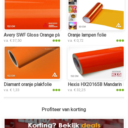
Avery SWF Gloss Orange plakfolie
Oranje lampen folie
v.a. € 37,50
v.a. € 0,72
Diamant oranje plakfolie
Hexis HX20165B Mandarin Red
v.a. € 1,33
v.a. € 32,25
Profiteer van korting