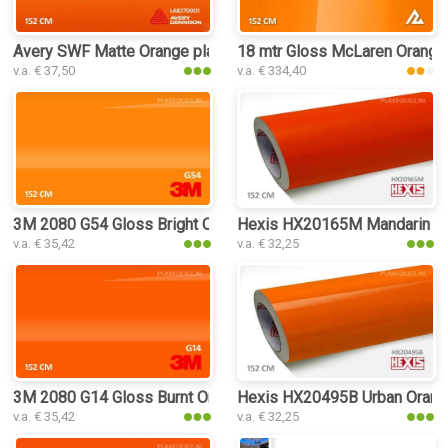
Avery SWF Matte Orange plakfolie
18 mtr Gloss McLaren Orange 
v.a. € 37,50
v.a. € 334,40
3M 2080 G54 Gloss Bright Orange plakfolie
Hexis HX20165M Mandarin Red
v.a. € 35,42
v.a. € 32,25
3M 2080 G14 Gloss Burnt Orange plakfolie
Hexis HX20495B Urban Orange
v.a. € 35,42
v.a. € 32,25