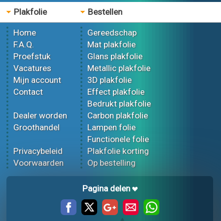
Plakfolie
Bestellen
Home
Gereedschap
F.A.Q.
Mat plakfolie
Proefstuk
Glans plakfolie
Vacatures
Metallic plakfolie
Mijn account
3D plakfolie
Contact
Effect plakfolie
Bedrukt plakfolie
Dealer worden
Carbon plakfolie
Groothandel
Lampen folie
Functionele folie
Privacybeleid
Plakfolie korting
Voorwaarden
Op bestelling
Pagina delen