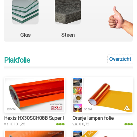
Glas
Steen
Plakfolie
Overzicht
Hexis HX30SCH08B Super Chrome Orange Gloss plakfolie
Oranje lampen folie
v.a. € 101,25
v.a. € 0,72