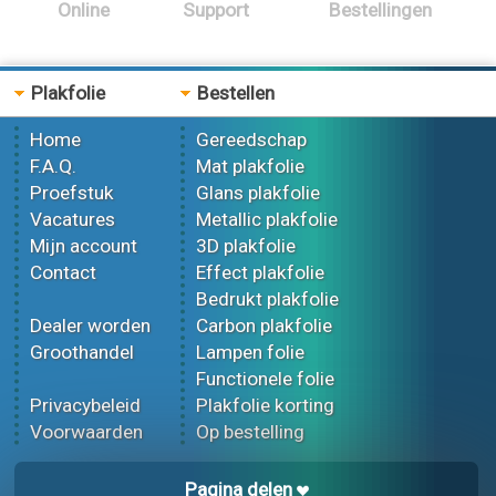
Online
Support
Bestellingen
Plakfolie
Bestellen
Home
Gereedschap
F.A.Q.
Mat plakfolie
Proefstuk
Glans plakfolie
Vacatures
Metallic plakfolie
Mijn account
3D plakfolie
Contact
Effect plakfolie
Bedrukt plakfolie
Dealer worden
Carbon plakfolie
Groothandel
Lampen folie
Functionele folie
Privacybeleid
Plakfolie korting
Voorwaarden
Op bestelling
Pagina delen