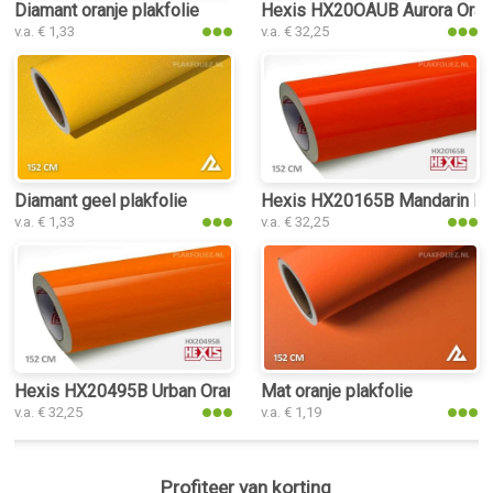
Diamant oranje plakfolie
Hexis HX20OAUB Aurora Orang
v.a. € 1,33
v.a. € 32,25
Diamant geel plakfolie
Hexis HX20165B Mandarin Red
v.a. € 1,33
v.a. € 32,25
Hexis HX20495B Urban Orange Gloss plakfolie
Mat oranje plakfolie
v.a. € 32,25
v.a. € 1,19
Profiteer van korting