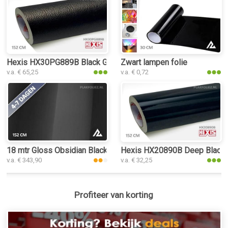
Hexis HX30PG889B Black Grain Leather Gloss plakfolie
Zwart lampen folie
v.a. € 65,25
v.a. € 0,72
18 mtr Gloss Obsidian Black 3176 plakfolie
Hexis HX20890B Deep Black G
v.a. € 343,90
v.a. € 32,25
Profiteer van korting