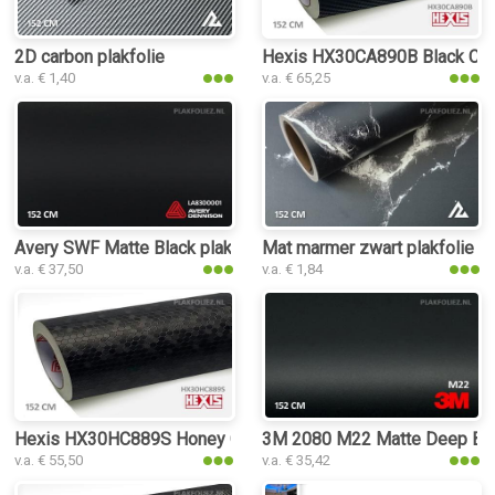
2D carbon plakfolie
Hexis HX30CA890B Black Carb
v.a. € 1,40
v.a. € 65,25
Avery SWF Matte Black plakfolie
Mat marmer zwart plakfolie
v.a. € 37,50
v.a. € 1,84
Hexis HX30HC889S Honey Comb Black plakfolie
3M 2080 M22 Matte Deep Blac
v.a. € 55,50
v.a. € 35,42