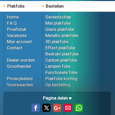
Plakfolie
Bestellen
Home
Gereedschap
F.A.Q.
Mat plakfolie
Proefstuk
Glans plakfolie
Vacatures
Metallic plakfolie
Mijn account
3D plakfolie
Contact
Effect plakfolie
Bedrukt plakfolie
Dealer worden
Carbon plakfolie
Groothandel
Lampen folie
Functionele folie
Privacybeleid
Plakfolie korting
Voorwaarden
Op bestelling
Pagina delen