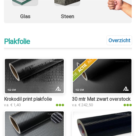
Glas
Steen
Plakfolie
Overzicht
Krokodil print plakfolie
30 mtr Mat zwart overstock
v.a. € 1,40
v.a. € 242,50