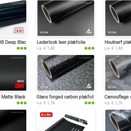
 Deep Black Gloss plakfolie
Lederlook leer plakfolie
Houtnerf pla
v.a. € 1,40
v.a. € 1,40
atte Black Metallic plakfolie
Glans forged carbon plakfolie
Camouflage 
v.a. € 1,76
v.a. € 1,76