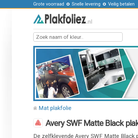
Grote voorraad
Snelle levering
Veilig betalen
Mat plakfolie
Avery SWF Matte Black plak
De zelfklevende Avery SWF Matte Black pl