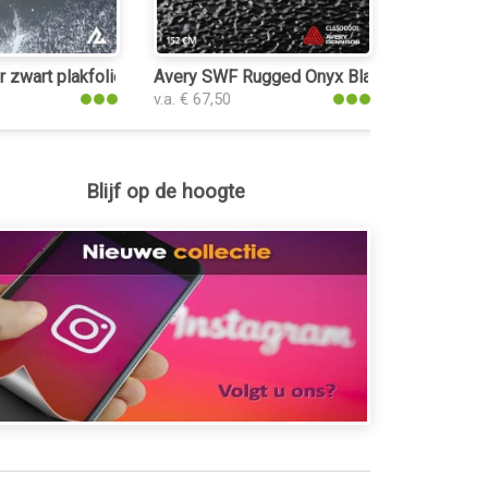
 zwart plakfolie
Avery SWF Rugged Onyx Black plakfolie
v.a. € 67,50
Blijf op de hoogte