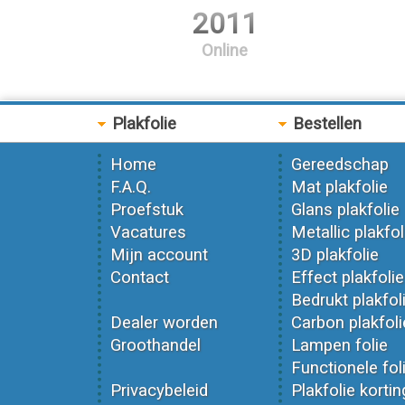
2011
Online
Plakfolie
Bestellen
Home
Gereedschap
F.A.Q.
Mat plakfolie
Proefstuk
Glans plakfolie
Vacatures
Metallic plakfol
Mijn account
3D plakfolie
Contact
Effect plakfolie
Bedrukt plakfol
Dealer worden
Carbon plakfoli
Groothandel
Lampen folie
Functionele fol
Privacybeleid
Plakfolie kortin