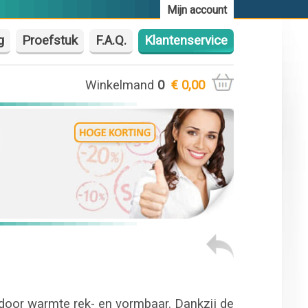
Mijn account
g
Proefstuk
F.A.Q.
Klantenservice
Winkelmand
0
€ 0,00
 door warmte rek- en vormbaar. Dankzij de