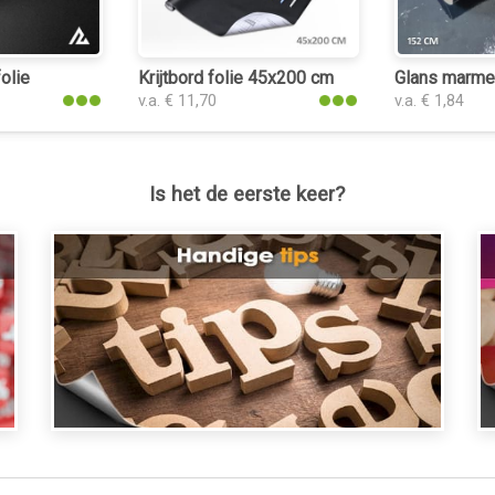
olie
Krijtbord folie 45x200 cm
Glans marmer
v.a. € 11,70
v.a. € 1,84
Is het de eerste keer?