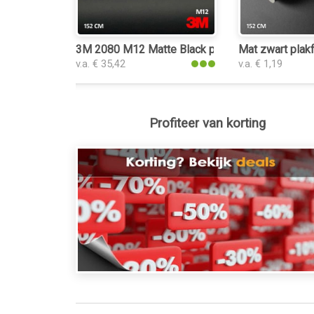
3M 2080 M12 Matte Black plakfolie
Mat zwart plakf
v.a. € 35,42
v.a. € 1,19
Profiteer van korting