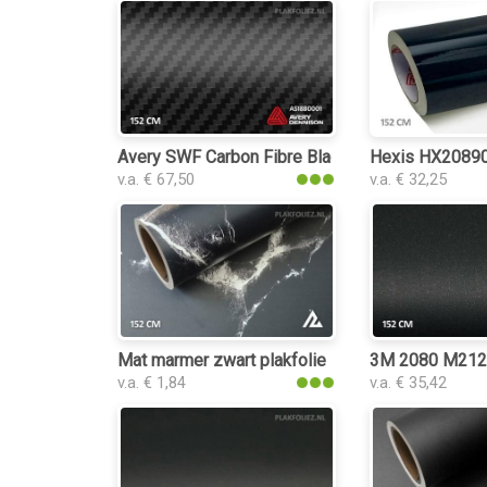
Avery SWF Carbon Fibre Black plakfolie
Hexis HX20890B
v.a. € 67,50
v.a. € 32,25
Mat marmer zwart plakfolie
3M 2080 M212 M
v.a. € 1,84
v.a. € 35,42