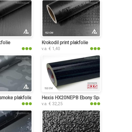
kfolie
Krokodil print plakfolie
v.a. € 1,40
smoke plakfolie
Hexis HX20NEPB Ebony Sparkle Black Gloss
v.a. € 32,25