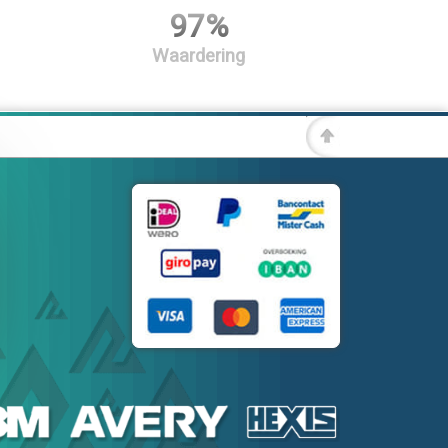
97%
Waardering