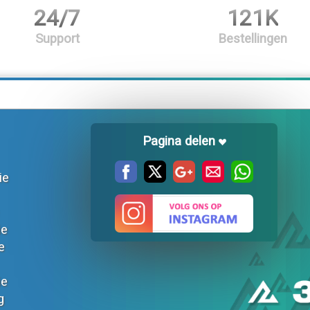
24/7
121K
Support
Bestellingen
Pagina delen
ie
ie
e
ie
g