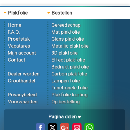
Plakfolie
Bestellen
Home
Gereedschap
F.A.Q.
Mat plakfolie
Proefstuk
Glans plakfolie
Vacatures
Metallic plakfolie
Mijn account
3D plakfolie
Contact
Effect plakfolie
Bedrukt plakfolie
Dealer worden
Carbon plakfolie
Groothandel
Lampen folie
Functionele folie
Privacybeleid
Plakfolie korting
Voorwaarden
Op bestelling
Pagina delen