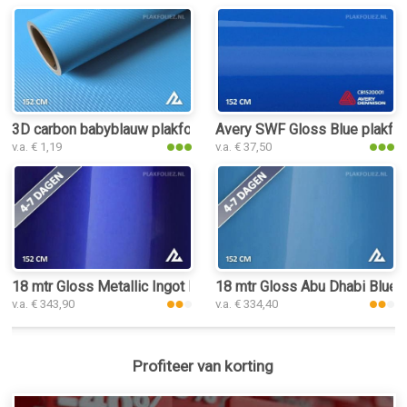
3D carbon babyblauw plakfolie
Avery SWF Gloss Blue plakfol
v.a. € 1,19
v.a. € 37,50
18 mtr Gloss Metallic Ingot Blue 3149 plakfolie
18 mtr Gloss Abu Dhabi Blue 3
v.a. € 343,90
v.a. € 334,40
Profiteer van korting