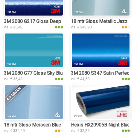
3M 2080 G217 Gloss Deep Blue Metallic plakfolie
18 mtr Gloss Metallic Jazz Bl
v.a. € 35,42
v.a. € 343,90
3M 2080 G77 Gloss Sky Blue plakfolie
3M 2080 S347 Satin Perfect B
v.a. € 35,42
v.a. € 41,58
18 mtr Gloss Meissen Blue 3219 plakfolie
Hexis HX20905B Night Blue Me
v.a. € 334,40
v.a. € 32,25