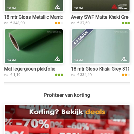
18 mtr Gloss Metallic Mamba Green 3163 plakfolie
Avery SWF Matte Khaki Green 
v.a. € 343,90
v.a. € 37,50
Mat legergroen plakfolie
18 mtr Gloss Khaki Grey 3135 
v.a. € 1,19
v.a. € 334,40
Profiteer van korting