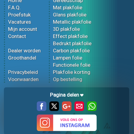
Home
Gereedschap
F.A.Q.
Mat plakfolie
Proefstuk
Glans plakfolie
Vacatures
Metallic plakfolie
Mijn account
3D plakfolie
Contact
Effect plakfolie
Bedrukt plakfolie
Dealer worden
Carbon plakfolie
Groothandel
Lampen folie
Functionele folie
Privacybeleid
Plakfolie korting
Voorwaarden
Op bestelling
Pagina delen