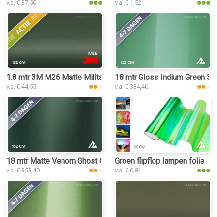
v.a. € 37,50
v.a. € 1,52
1.8 mtr 3M M26 Matte Military Green
18 mtr Gloss Indium Green 322
v.a. € 44,55
v.a. € 334,40
18 mtr Matte Venom Ghost Green 3083 plakfolie
Groen flipflop lampen folie
v.a. € 353,40
v.a. € 0,81