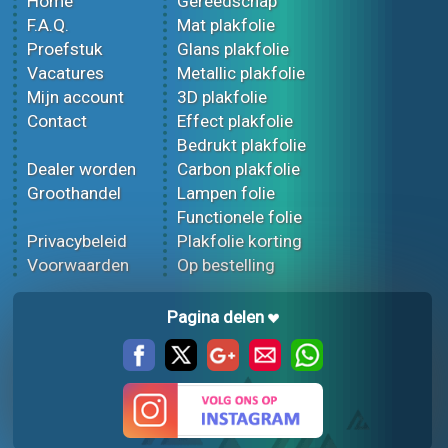
Home
Gereedschap
F.A.Q.
Mat plakfolie
Proefstuk
Glans plakfolie
Vacatures
Metallic plakfolie
Mijn account
3D plakfolie
Contact
Effect plakfolie
Bedrukt plakfolie
Dealer worden
Carbon plakfolie
Groothandel
Lampen folie
Functionele folie
Privacybeleid
Plakfolie korting
Voorwaarden
Op bestelling
Pagina delen