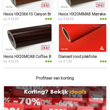
Hexis HX20661S Canyon Bronze Metal Satin plakfolie
Hexis HX20MMAB Marrakech B
v.a. € 32,25
v.a. € 32,25
Hexis HX20MCAB Coffee Brown Gloss plakfolie
Diamant rood plakfolie
v.a. € 32,25
v.a. € 1,33
Profiteer van korting