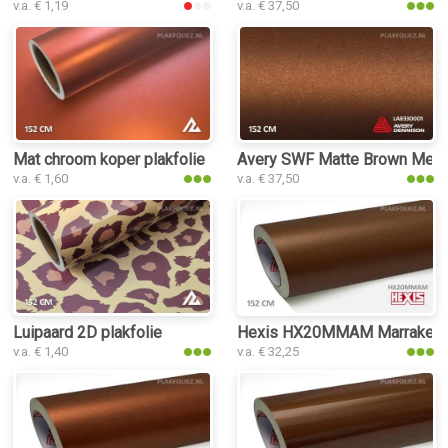
v.a. € 1,19
v.a. € 37,50
Mat chroom koper plakfolie
Avery SWF Matte Brown Metall
v.a. € 1,60
v.a. € 37,50
Luipaard 2D plakfolie
Hexis HX20MMAM Marrakech B
v.a. € 1,40
v.a. € 32,25