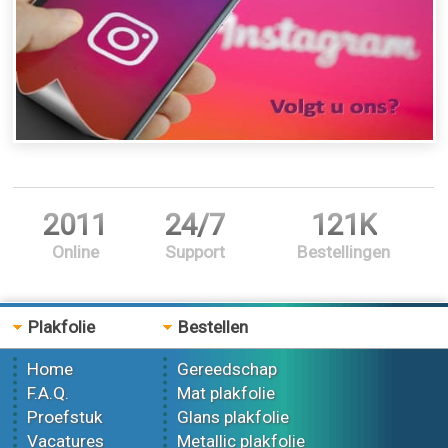
2011
24/7
121K
Online
Support
Bestellingen
Plakfolie
Bestellen
Home
Gereedschap
F.A.Q.
Mat plakfolie
Proefstuk
Glans plakfolie
Vacatures
Metallic plakfolie