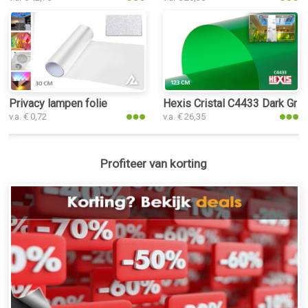
Privacy lampen folie
Hexis Cristal C4433 Dark Gree
v.a. € 0,72
v.a. € 26,35
Profiteer van korting