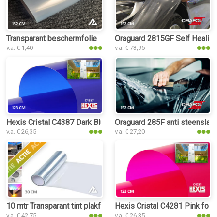
Transparant beschermfolie
Oraguard 2815GF Self Healing
v.a. € 1,40
v.a. € 73,95
Hexis Cristal C4387 Dark Blue folie
Oraguard 285F anti steenslag 
v.a. € 26,35
v.a. € 27,20
10 mtr Transparant tint plakfolie
Hexis Cristal C4281 Pink folie
v.a. € 42,75
v.a. € 26,35