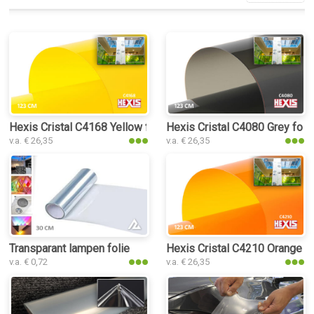
Hexis Cristal C4168 Yellow folie
Hexis Cristal C4080 Grey foli
v.a. € 26,35
v.a. € 26,35
Transparant lampen folie
Hexis Cristal C4210 Orange fo
v.a. € 0,72
v.a. € 26,35