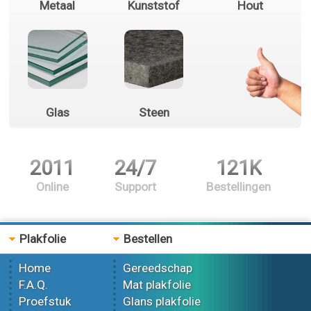
Metaal
Kunststof
Hout
Glas
Steen
2011
24/7
121K
Online
Support
Bestellingen
Plakfolie
Bestellen
Home
Gereedschap
F.A.Q.
Mat plakfolie
Proefstuk
Glans plakfolie