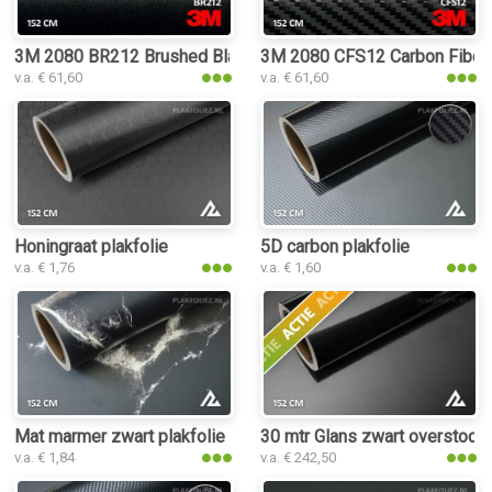
3M 2080 BR212 Brushed Black Metallic plakfolie
3M 2080 CFS12 Carbon Fiber B
v.a. € 61,60
v.a. € 61,60
Honingraat plakfolie
5D carbon plakfolie
v.a. € 1,76
v.a. € 1,60
Mat marmer zwart plakfolie
30 mtr Glans zwart overstock
v.a. € 1,84
v.a. € 242,50