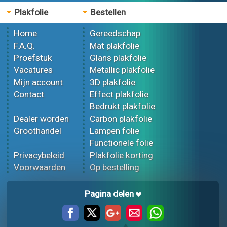
Plakfolie
Bestellen
Home
Gereedschap
F.A.Q.
Mat plakfolie
Proefstuk
Glans plakfolie
Vacatures
Metallic plakfolie
Mijn account
3D plakfolie
Contact
Effect plakfolie
Bedrukt plakfolie
Dealer worden
Carbon plakfolie
Groothandel
Lampen folie
Functionele folie
Privacybeleid
Plakfolie korting
Voorwaarden
Op bestelling
Pagina delen