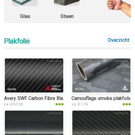
Glas
Steen
Plakfolie
Overzicht
Avery SWF Carbon Fibre Black plakfolie
Camouflage smoke plakfolie
v.a. € 67,50
v.a. € 1,76