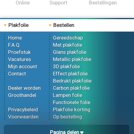
Online
Support
Bestellingen
Plakfolie
Bestellen
Home
Gereedschap
F.A.Q.
Mat plakfolie
Proefstuk
Glans plakfolie
Vacatures
Metallic plakfolie
Mijn account
3D plakfolie
Contact
Effect plakfolie
Bedrukt plakfolie
Dealer worden
Carbon plakfolie
Groothandel
Lampen folie
Functionele folie
Privacybeleid
Plakfolie korting
Voorwaarden
Op bestelling
Pagina delen