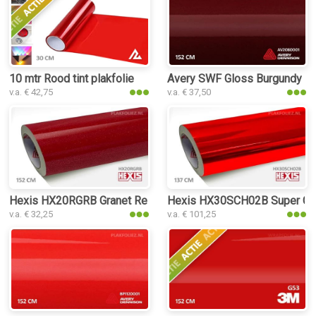
10 mtr Rood tint plakfolie
Avery SWF Gloss Burgundy pla
v.a. € 42,75
v.a. € 37,50
Hexis HX20RGRB Granet Red Gloss plakfolie
Hexis HX30SCH02B Super Chr
v.a. € 32,25
v.a. € 101,25