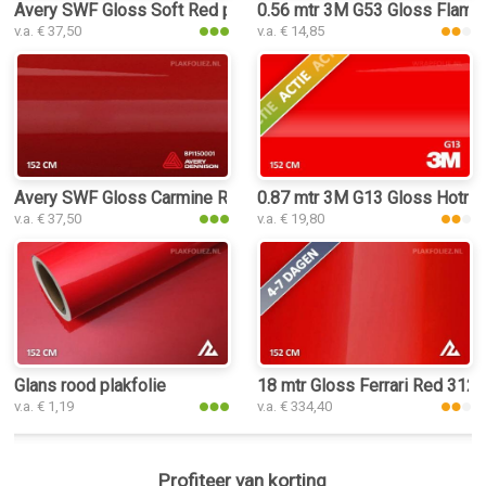
Avery SWF Gloss Soft Red plakfolie
0.56 mtr 3M G53 Gloss Flame
v.a. € 37,50
v.a. € 14,85
Avery SWF Gloss Carmine Red plakfolie
0.87 mtr 3M G13 Gloss Hotro
v.a. € 37,50
v.a. € 19,80
Glans rood plakfolie
18 mtr Gloss Ferrari Red 3125
v.a. € 1,19
v.a. € 334,40
Profiteer van korting