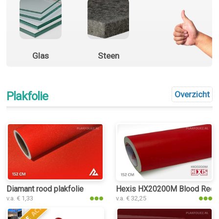
Glas
Steen
Plakfolie
Overzicht
Diamant rood plakfolie
Hexis HX20200M Blood Red Ma
v.a. € 1,33
v.a. € 32,25