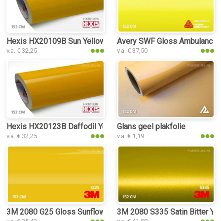
Hexis HX20109B Sun Yellow Gloss plakfolie
Avery SWF Gloss Ambulance Y
v.a. € 32,25
v.a. € 37,50
Hexis HX20123B Daffodil Yellow Gloss plakfolie
Glans geel plakfolie
v.a. € 32,25
v.a. € 1,19
3M 2080 G25 Gloss Sunflower plakfolie
3M 2080 S335 Satin Bitter Yel