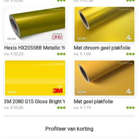
v.a. € 35,42
v.a. € 41,58
Hexis HX20558B Metallic Yellow Gloss plakfolie
Mat chroom geel plakfolie
v.a. € 32,25
v.a. € 1,60
3M 2080 G15 Gloss Bright Yellow plakfolie
Mat geel plakfolie
v.a. € 35,42
v.a. € 1,19
Profiteer van korting