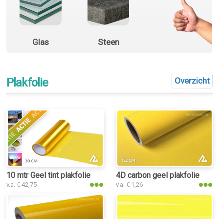
Glas
Steen
Plakfolie
Overzicht
10 mtr Geel tint plakfolie
4D carbon geel plakfolie
v.a. € 42,75
v.a. € 1,26