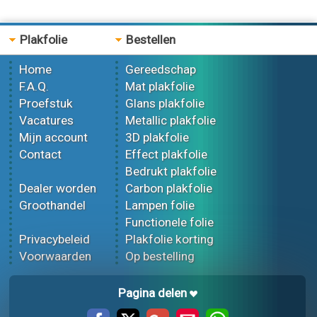
Plakfolie
Bestellen
Home
Gereedschap
F.A.Q.
Mat plakfolie
Proefstuk
Glans plakfolie
Vacatures
Metallic plakfolie
Mijn account
3D plakfolie
Contact
Effect plakfolie
Bedrukt plakfolie
Dealer worden
Carbon plakfolie
Groothandel
Lampen folie
Functionele folie
Privacybeleid
Plakfolie korting
Voorwaarden
Op bestelling
Pagina delen